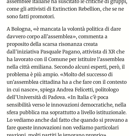
assemblee italiane ha suscitato le critiche di gruppi,
come gli attivisti di Extinction Rebellion, che se ne
sono fatti promotori.
A Bologna,
«
è mancata la volontà politica di dare
davvero corpo all’assemblea
»
, commenta a
proposito della scarsa risonanza creata
dall’iniziativa Pasquale Pagano, attivista di XR che
ha lavorato con il Comune per istituire l’assemblea
nella città emiliana. Secondo alcuni esperti, però, il
problema è più ampio.
«
Molto del successo di
un’assemblea cittadina ha a che fare con il contesto
in cui nasce
»
, spiega Andrea Felicetti, politologo
dell’Università di Padova. «In Italia c’è poca
sensibilità verso le innovazioni democratiche, nella
sfera pubblica
ma soprattutto a livello istituzionale.
Lo vediamo anche dal fatto che quando si provano a
fare queste innovazioni non vediamo particolari
reazioni, molti partiti le ignorano proprio».