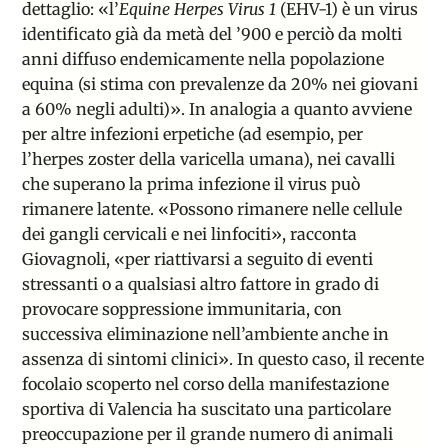
dettaglio: «l’
Equine Herpes Virus 1
(EHV-1) è un virus
identificato già da metà del ’900 e perciò da molti
anni diffuso endemicamente nella popolazione
equina (si stima con prevalenze da 20% nei giovani
a 60% negli adulti)». In analogia a quanto avviene
per altre infezioni erpetiche (ad esempio, per
l’herpes zoster della varicella umana), nei cavalli
che superano la prima infezione il virus può
rimanere latente. «Possono rimanere nelle cellule
dei gangli cervicali e nei linfociti», racconta
Giovagnoli, «per riattivarsi a seguito di eventi
stressanti o a qualsiasi altro fattore in grado di
provocare soppressione immunitaria, con
successiva eliminazione nell’ambiente anche in
assenza di sintomi clinici». In questo caso, il recente
focolaio scoperto nel corso della manifestazione
sportiva di Valencia ha suscitato una particolare
preoccupazione per il grande numero di animali