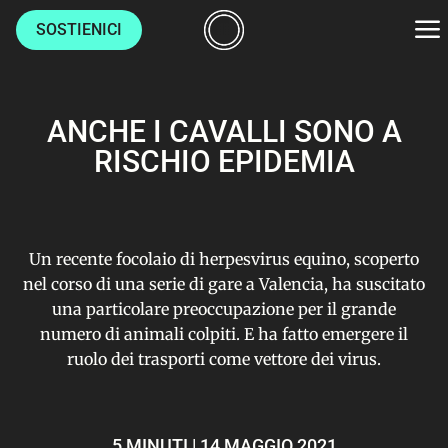
SOSTIENICI
AMBIENTE
ANCHE I CAVALLI SONO A
CULTURE
RISCHIO EPIDEMIA
LUOGHI
Un recente focolaio di herpesvirus equino, scoperto
VITA
nel corso di una serie di gare a Valencia, ha suscitato
una particolare preoccupazione per il grande
numero di animali colpiti. E ha fatto emergere il
HOME
ruolo dei trasporti come vettore dei virus.
CHI SIAMO
AUTORI
5 MINUTI | 14 MAGGIO 2021