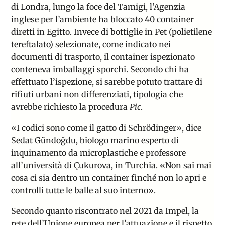
di Londra, lungo la foce del Tamigi, l’Agenzia
inglese per l’ambiente ha bloccato 40 container
diretti in Egitto. Invece di bottiglie in Pet (polietilene
tereftalato)
selezionate, come indicato nei
documenti di trasporto, il container ispezionato
conteneva imballaggi sporchi. Secondo chi ha
effettuato l’ispezione, si sarebbe potuto trattare di
rifiuti urbani non differenziati, tipologia che
avrebbe richiesto la procedura
Pic
.
«I codici sono come il gatto di
Schrödinger»,
dice
Sedat Gündoğdu, biologo marino esperto di
inquinamento da microplastiche e professore
all’università di Çukurova, in Turchia. «Non sai mai
cosa ci sia dentro un container finché non lo apri e
controlli tutte le balle al suo interno».
Secondo quanto riscontrato nel 2021 da Impel, la
rete dell’Unione europea per l’attuazione e il rispetto