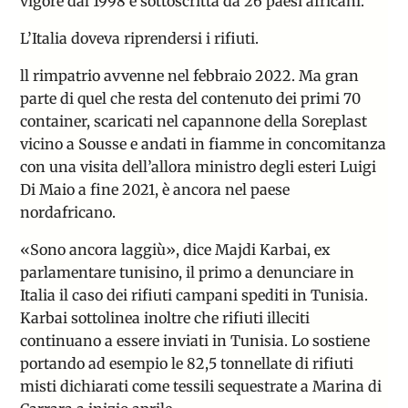
vigore dal 1998 e sottoscritta da 26 paesi africani.
L’Italia doveva riprendersi i rifiuti.
ll rimpatrio avvenne
nel febbraio 2022
. Ma gran
parte di quel che resta del contenuto dei primi 70
container, scaricati nel capannone della Soreplast
vicino a Sousse e andati in fiamme in concomitanza
con una visita dell’allora ministro degli esteri Luigi
Di Maio a fine 2021, è ancora nel paese
nordafricano.
«Sono ancora lag
giù», dice Majdi Karbai, ex
parlamentare tunisino, il primo a denunciare in
Italia il caso dei rifiuti campani spediti in Tunisia.
Karbai sottolinea inoltre che rifiuti illeciti
continuano a essere inviati in Tunisia. Lo sostiene
portando ad esempio le 82,5 tonnellate di rifiuti
misti dichiarati come tessili
sequestrate a Marina di