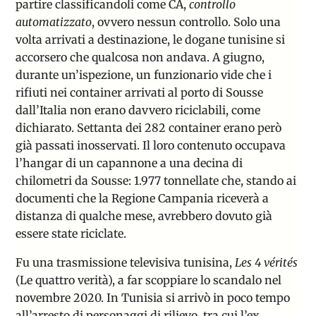
partire classificandoli come CA,
controllo
automatizzato
, ovvero nessun controllo. Solo una
volta arrivati a destinazione, le dogane tunisine si
accorsero che qualcosa non andava. A giugno,
durante un’ispezione, un funzionario vide che i
rifiuti nei container arrivati al porto di Sousse
dall’Italia non erano davvero riciclabili, come
dichiarato. Settanta dei 282 container erano però
già passati inosservati. Il loro contenuto occupava
l’hangar di un capannone a una decina di
chilometri da Sousse: 1.977 tonnellate che, stando ai
documenti che la Regione Campania riceverà a
distanza di qualche mese, avrebbero dovuto già
essere state riciclate.
Fu una trasmissione televisiva tunisina,
Les 4 vérités
(Le quattro verità), a far scoppiare lo scandalo nel
novembre 2020. In Tunisia si arrivò in poco tempo
all’arresto di personaggi di rilievo, tra cui l’ex