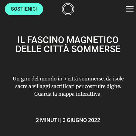
SOSTIENICI
AMBIENTE
IL FASCINO MAGNETICO
CULTURE
DELLE CITTÀ SOMMERSE
LUOGHI
Un giro del mondo in 7 città sommerse, da isole
VITA
sacre a villaggi sacrificati per costruire dighe.
Guarda la mappa interattiva.
HOME
CHI SIAMO
2 MINUTI | 3 GIUGNO 2022
AUTORI