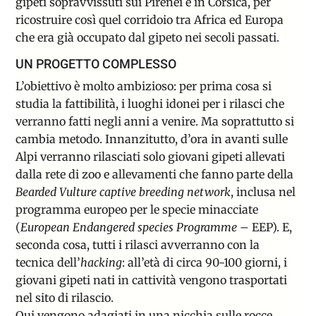
gipeti sopravvissuti sui Pirenei e in Corsica, per
ricostruire così quel corridoio tra Africa ed Europa
che era già occupato dal gipeto nei secoli passati.
UN PROGETTO COMPLESSO
L’obiettivo è molto ambizioso: per prima cosa si
studia la fattibilità, i luoghi idonei per i rilasci che
verranno fatti negli anni a venire. Ma soprattutto si
cambia metodo. Innanzitutto, d’ora in avanti sulle
Alpi verranno rilasciati solo giovani gipeti allevati
dalla rete di
zoo e allevamenti
che fanno parte della
Bearded Vulture captive breeding network
, inclusa nel
programma europeo per le specie minacciate
(
European Endangered species Programme
– EEP). E,
seconda cosa, tutti i rilasci avverranno con la
tecnica dell’
hacking
: all’età di circa 90-100 giorni, i
giovani gipeti nati in cattività vengono trasportati
nel sito di rilascio.
Qui vengono adagiati in una nicchia sulle rocce