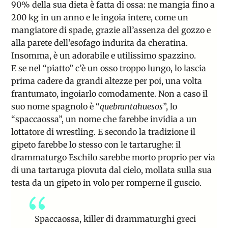
90% della sua dieta è fatta di ossa: ne mangia fino a
200 kg in un anno e le ingoia intere, come un
mangiatore di spade, grazie all’assenza del gozzo e
alla parete dell’esofago indurita da cheratina.
Insomma, è un adorabile e utilissimo spazzino.
E se nel “piatto” c’è un osso troppo lungo, lo lascia
prima cadere da grandi altezze per poi, una volta
frantumato, ingoiarlo comodamente. Non a caso il
suo nome spagnolo è “
quebrantahuesos
”, lo
“spaccaossa”, un nome che farebbe invidia a un
lottatore di wrestling. E secondo la tradizione il
gipeto farebbe lo stesso con le tartarughe: il
drammaturgo Eschilo sarebbe morto proprio per via
di una tartaruga piovuta dal cielo, mollata sulla sua
testa da un gipeto in volo per romperne il guscio.
Spaccaossa, killer di drammaturghi greci