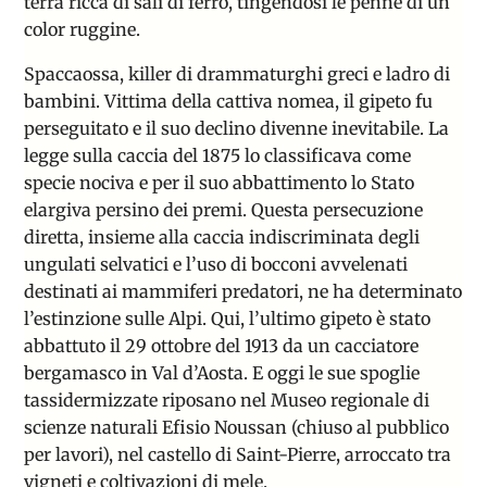
terra ricca di sali di ferro, tingendosi le penne di un
color ruggine.
Spaccaossa, killer di drammaturghi greci e ladro di
bambini. Vittima della cattiva nomea, il gipeto fu
perseguitato e il suo declino divenne inevitabile. La
legge sulla caccia del 1875 lo classificava come
specie nociva e per il suo abbattimento lo Stato
elargiva persino dei premi. Questa persecuzione
diretta, insieme alla caccia indiscriminata degli
ungulati selvatici e l’uso di bocconi avvelenati
destinati ai mammiferi predatori, ne ha determinato
l’estinzione sulle Alpi. Qui, l’ultimo gipeto è stato
abbattuto il 29 ottobre del 1913 da un cacciatore
bergamasco in Val d’Aosta. E oggi le sue spoglie
tassidermizzate riposano nel Museo regionale di
scienze naturali Efisio Noussan (chiuso al pubblico
per lavori), nel castello di Saint-Pierre, arroccato tra
vigneti e coltivazioni di mele.