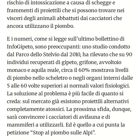
rischio di intossicazione a causa di schegge e
frammenti di proiettili che si possono trovare nei
visceri degli animali abbattuti dai cacciatori che
ancora utilizzano il piombo.
E i numeri, come si legge sull’ultimo bollettino di
InfoGipeto
, sono preoccupanti: uno studio condotto
dal Parco dello Stelvio dal 2010, ha rilevato che su 90
individui recuperati di gipeto, grifone, avvoltoio
monaco e aquila reale, circa il 60% mostrava livelli
di piombo nello scheletro o negli organi interni dalle
5 alle 60 volte superiori ai normali valori fisiologici.
La soluzione al problema è più facile di quanto si
creda: sul mercato già esistono proiettili alternativi
completamente atossici. La prossima sfida, dunque,
sarà convincere i cacciatori di avifauna e di
mammiferi a utilizzarli. Ed è quello a cui punta la
petizione “
Stop al piombo sulle Alpi
”.