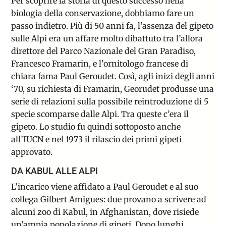
Per scoprire la storia di questo successo nella
biologia della conservazione, dobbiamo fare un
passo indietro. Più di 50 anni fa, l’assenza del gipeto
sulle Alpi era un affare molto dibattuto tra l’allora
direttore del Parco Nazionale del Gran Paradiso,
Francesco Framarin, e l’ornitologo francese di
chiara fama Paul Geroudet. Così, agli inizi degli anni
‘70, su richiesta di Framarin, Georudet produsse una
serie di relazioni sulla possibile reintroduzione di 5
specie scomparse dalle Alpi. Tra queste c’era il
gipeto. Lo studio fu quindi sottoposto anche
all’IUCN e nel 1973 il rilascio dei primi gipeti
approvato.
DA KABUL ALLE ALPI
L’incarico viene affidato a Paul Geroudet e al suo
collega Gilbert Amigues: due provano a scrivere ad
alcuni zoo di Kabul, in Afghanistan, dove risiede
un’ampia popolazione di gipeti. Dopo lunghi