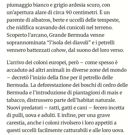
piumaggio bianco e grigio ardesia scuro, con
un’apertura alare di circa 90 centimetri. È un
parente di albatros, berte e uccelli delle tempeste,
che nidifica scavando dei cunicoli nel terreno.
Scoperto l’arcano, Grande Bermuda venne
soprannominata “l’isola dei diavoli” e i petrelli
vennero battezzati
cahow
, dal
suono del loro verso
.
L’arrivo dei coloni europei, però – come spesso è
accaduto ad altri animali in diverse zone del mondo
– decretò l’inizio della fine per il petrello delle
Bermuda. La deforestazione dei boschi di cedro delle
Bermuda e l’introduzione di piantagioni di mais e
tabacco, distrussero parte dell’habitat naturale.
Nuovi predatori – ratti, gatti e cani – fecero incetta
di pulli, uova e adulti. E infine, per una grave
carestia, anche i coloni rivolsero i loro appetiti a
questi uccelli facilmente catturabili e alle loro uova.